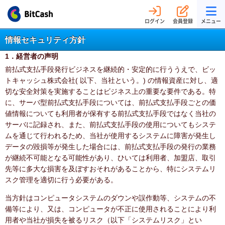
ログイン
会員登録
メニュー
情報セキュリティ方針
1．経営者の声明
前払式支払手段発行ビジネスを継続的・安定的に行ううえで、ビッ
トキャッシュ株式会社( 以下、当社という。) の情報資産に対し、適
切な安全対策を実施することはビジネス上の重要な要件である。特
に、サーバ型前払式支払手段については、前払式支払手段ごとの価
値情報についても利用者が保有する前払式支払手段ではなく当社の
サーバに記録され、また、前払式支払手段の使用についてもシステ
ムを通じて行われるため、当社が使用するシステムに障害が発生し
データの毀損等が発生した場合には、前払式支払手段の発行の業務
が継続不可能となる可能性があり、ひいては利用者、加盟店、取引
先等に多大な損害を及ぼすおそれがあることから、特にシステムリ
スク管理を適切に行う必要がある。
当方針はコンピュータシステムのダウンや誤作動等、システムの不
備等により、又は、コンピュータが不正に使用されることにより利
用者や当社が損失を被るリスク（以下「システムリスク」とい