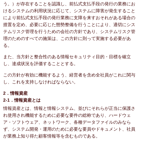
う。）が存在することを認識し、前払式支払手段の発行の業務にお
けるシステムの利用状況に応じて、システムに障害が発生すること
により前払式支払手段の発行業務に支障を来すおそれがある場合の
措置を定め、必要に応じた態勢整備を行うことにより、適切にシス
テムリスク管理を行うための会社の方針であり、システムリスク管
理のためのすべての施策は、この方針に則って実施する必要があ
る。
また、当方針と整合性のある情報セキュリティ目的・目標を確立
し、達成状況を評価することとする。
この方針が有効に機能するよう、経営者を含め全社員がこれに関与
し、これを支持しなければならない。
2．情報資産
2-1．情報資産とは
情報資産とは、情報と情報システム、並びにそれらが正当に保護さ
れ使用され機能するために必要な要件の総称であり、ハードウェ
ア・ソフトウェア、ネットワーク、各種データファイルのみなら
ず、システム開発・運用のために必要な要員やドキュメント、社員
が業務上知り得た顧客情報等を含むものである。