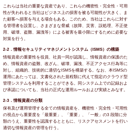
これらは当社の重要な資産であり、これらの機密性・完全性・可用
性が失われると当社はビジネス上の損害を被る可能性が大きく、ま
た顧客へ損害を与える場合もある。このため、当社はこれらに対す
る管理者を設置し、さまざまな脅威（故障、災害、誤処理、不正使
用、破壊、盗難、漏洩等）による被害を最小限にするために必要な
対策を行う。
2-2．情報セキュリティマネジメントシステム（ISMS）の構築
情報資産の重要性を役員、社員一同が認識し、情報資産の保護のた
め、情報資産の盗難、改ざん、破壊、漏洩、不正アクセス行為等に
対し、組織的、技術的に適切なISMSを構築する。なお、本ISMSの
運用にあたっては、文書化された規程類に代えて指定のクラウド型
管理システムを利用することができる。同システム上での記録およ
び承認についても、当社の正式な運用ルールおよび実績とみなす。
2-3．情報資産の分類
保有及び運用管理する全ての情報資産を、機密性・完全性・可用性
の視点から重要度を「最重要」、「重要」、「一般」の3 段階に分
類のうえ、重要性を認識するとともに、リスクアセスメントを行い
適切な情報資産の管理を行う。