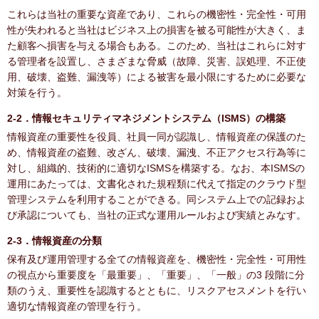
これらは当社の重要な資産であり、これらの機密性・完全性・可用
性が失われると当社はビジネス上の損害を被る可能性が大きく、ま
た顧客へ損害を与える場合もある。このため、当社はこれらに対す
る管理者を設置し、さまざまな脅威（故障、災害、誤処理、不正使
用、破壊、盗難、漏洩等）による被害を最小限にするために必要な
対策を行う。
2-2．情報セキュリティマネジメントシステム（ISMS）の構築
情報資産の重要性を役員、社員一同が認識し、情報資産の保護のた
め、情報資産の盗難、改ざん、破壊、漏洩、不正アクセス行為等に
対し、組織的、技術的に適切なISMSを構築する。なお、本ISMSの
運用にあたっては、文書化された規程類に代えて指定のクラウド型
管理システムを利用することができる。同システム上での記録およ
び承認についても、当社の正式な運用ルールおよび実績とみなす。
2-3．情報資産の分類
保有及び運用管理する全ての情報資産を、機密性・完全性・可用性
の視点から重要度を「最重要」、「重要」、「一般」の3 段階に分
類のうえ、重要性を認識するとともに、リスクアセスメントを行い
適切な情報資産の管理を行う。