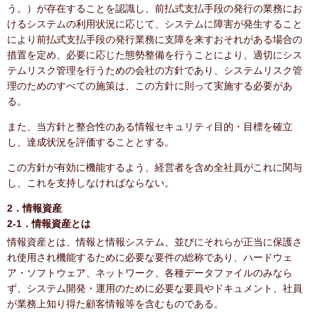
う。）が存在することを認識し、前払式支払手段の発行の業務にお
けるシステムの利用状況に応じて、システムに障害が発生すること
により前払式支払手段の発行業務に支障を来すおそれがある場合の
措置を定め、必要に応じた態勢整備を行うことにより、適切にシス
テムリスク管理を行うための会社の方針であり、システムリスク管
理のためのすべての施策は、この方針に則って実施する必要があ
る。
また、当方針と整合性のある情報セキュリティ目的・目標を確立
し、達成状況を評価することとする。
この方針が有効に機能するよう、経営者を含め全社員がこれに関与
し、これを支持しなければならない。
2．情報資産
2-1．情報資産とは
情報資産とは、情報と情報システム、並びにそれらが正当に保護さ
れ使用され機能するために必要な要件の総称であり、ハードウェ
ア・ソフトウェア、ネットワーク、各種データファイルのみなら
ず、システム開発・運用のために必要な要員やドキュメント、社員
が業務上知り得た顧客情報等を含むものである。