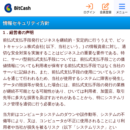
ログイン
会員登録
メニュー
情報セキュリティ方針
1．経営者の声明
前払式支払手段発行ビジネスを継続的・安定的に行ううえで、ビッ
トキャッシュ株式会社( 以下、当社という。) の情報資産に対し、適
切な安全対策を実施することはビジネス上の重要な要件である。特
に、サーバ型前払式支払手段については、前払式支払手段ごとの価
値情報についても利用者が保有する前払式支払手段ではなく当社の
サーバに記録され、また、前払式支払手段の使用についてもシステ
ムを通じて行われるため、当社が使用するシステムに障害が発生し
データの毀損等が発生した場合には、前払式支払手段の発行の業務
が継続不可能となる可能性があり、ひいては利用者、加盟店、取引
先等に多大な損害を及ぼすおそれがあることから、特にシステムリ
スク管理を適切に行う必要がある。
当方針はコンピュータシステムのダウンや誤作動等、システムの不
備等により、又は、コンピュータが不正に使用されることにより利
用者や当社が損失を被るリスク（以下「システムリスク」とい