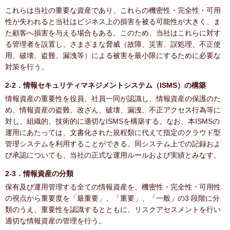
これらは当社の重要な資産であり、これらの機密性・完全性・可用
性が失われると当社はビジネス上の損害を被る可能性が大きく、ま
た顧客へ損害を与える場合もある。このため、当社はこれらに対す
る管理者を設置し、さまざまな脅威（故障、災害、誤処理、不正使
用、破壊、盗難、漏洩等）による被害を最小限にするために必要な
対策を行う。
2-2．情報セキュリティマネジメントシステム（ISMS）の構築
情報資産の重要性を役員、社員一同が認識し、情報資産の保護のた
め、情報資産の盗難、改ざん、破壊、漏洩、不正アクセス行為等に
対し、組織的、技術的に適切なISMSを構築する。なお、本ISMSの
運用にあたっては、文書化された規程類に代えて指定のクラウド型
管理システムを利用することができる。同システム上での記録およ
び承認についても、当社の正式な運用ルールおよび実績とみなす。
2-3．情報資産の分類
保有及び運用管理する全ての情報資産を、機密性・完全性・可用性
の視点から重要度を「最重要」、「重要」、「一般」の3 段階に分
類のうえ、重要性を認識するとともに、リスクアセスメントを行い
適切な情報資産の管理を行う。