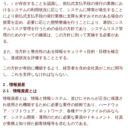
う。）が存在することを認識し、前払式支払手段の発行の業務にお
けるシステムの利用状況に応じて、システムに障害が発生すること
により前払式支払手段の発行業務に支障を来すおそれがある場合の
措置を定め、必要に応じた態勢整備を行うことにより、適切にシス
テムリスク管理を行うための会社の方針であり、システムリスク管
理のためのすべての施策は、この方針に則って実施する必要があ
る。
また、当方針と整合性のある情報セキュリティ目的・目標を確立
し、達成状況を評価することとする。
この方針が有効に機能するよう、経営者を含め全社員がこれに関与
し、これを支持しなければならない。
2．情報資産
2-1．情報資産とは
情報資産とは、情報と情報システム、並びにそれらが正当に保護さ
れ使用され機能するために必要な要件の総称であり、ハードウェ
ア・ソフトウェア、ネットワーク、各種データファイルのみなら
ず、システム開発・運用のために必要な要員やドキュメント、社員
が業務上知り得た顧客情報等を含むものである。