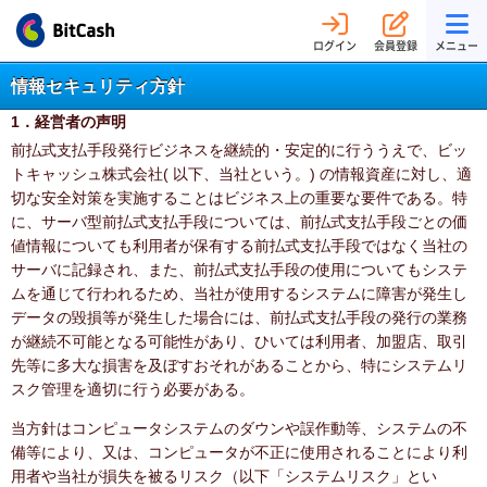
ログイン
会員登録
メニュー
情報セキュリティ方針
1．経営者の声明
前払式支払手段発行ビジネスを継続的・安定的に行ううえで、ビッ
トキャッシュ株式会社( 以下、当社という。) の情報資産に対し、適
切な安全対策を実施することはビジネス上の重要な要件である。特
に、サーバ型前払式支払手段については、前払式支払手段ごとの価
値情報についても利用者が保有する前払式支払手段ではなく当社の
サーバに記録され、また、前払式支払手段の使用についてもシステ
ムを通じて行われるため、当社が使用するシステムに障害が発生し
データの毀損等が発生した場合には、前払式支払手段の発行の業務
が継続不可能となる可能性があり、ひいては利用者、加盟店、取引
先等に多大な損害を及ぼすおそれがあることから、特にシステムリ
スク管理を適切に行う必要がある。
当方針はコンピュータシステムのダウンや誤作動等、システムの不
備等により、又は、コンピュータが不正に使用されることにより利
用者や当社が損失を被るリスク（以下「システムリスク」とい