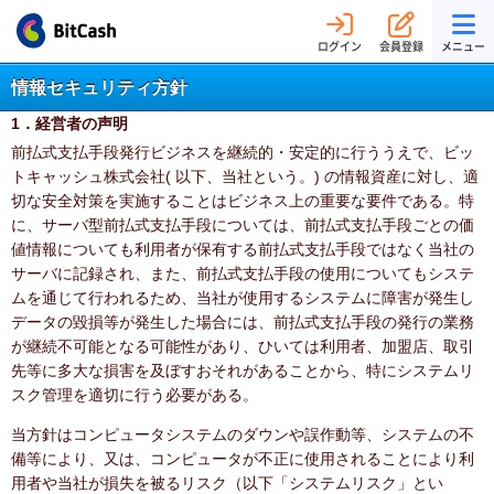
ログイン
会員登録
メニュー
情報セキュリティ方針
1．経営者の声明
前払式支払手段発行ビジネスを継続的・安定的に行ううえで、ビッ
トキャッシュ株式会社( 以下、当社という。) の情報資産に対し、適
切な安全対策を実施することはビジネス上の重要な要件である。特
に、サーバ型前払式支払手段については、前払式支払手段ごとの価
値情報についても利用者が保有する前払式支払手段ではなく当社の
サーバに記録され、また、前払式支払手段の使用についてもシステ
ムを通じて行われるため、当社が使用するシステムに障害が発生し
データの毀損等が発生した場合には、前払式支払手段の発行の業務
が継続不可能となる可能性があり、ひいては利用者、加盟店、取引
先等に多大な損害を及ぼすおそれがあることから、特にシステムリ
スク管理を適切に行う必要がある。
当方針はコンピュータシステムのダウンや誤作動等、システムの不
備等により、又は、コンピュータが不正に使用されることにより利
用者や当社が損失を被るリスク（以下「システムリスク」とい