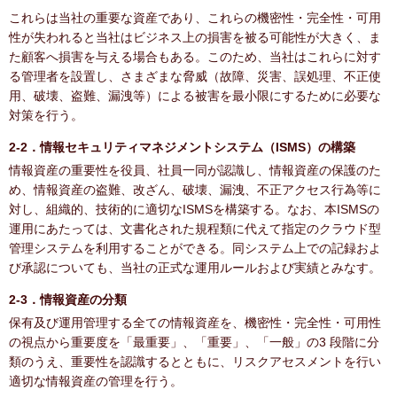
これらは当社の重要な資産であり、これらの機密性・完全性・可用
性が失われると当社はビジネス上の損害を被る可能性が大きく、ま
た顧客へ損害を与える場合もある。このため、当社はこれらに対す
る管理者を設置し、さまざまな脅威（故障、災害、誤処理、不正使
用、破壊、盗難、漏洩等）による被害を最小限にするために必要な
対策を行う。
2-2．情報セキュリティマネジメントシステム（ISMS）の構築
情報資産の重要性を役員、社員一同が認識し、情報資産の保護のた
め、情報資産の盗難、改ざん、破壊、漏洩、不正アクセス行為等に
対し、組織的、技術的に適切なISMSを構築する。なお、本ISMSの
運用にあたっては、文書化された規程類に代えて指定のクラウド型
管理システムを利用することができる。同システム上での記録およ
び承認についても、当社の正式な運用ルールおよび実績とみなす。
2-3．情報資産の分類
保有及び運用管理する全ての情報資産を、機密性・完全性・可用性
の視点から重要度を「最重要」、「重要」、「一般」の3 段階に分
類のうえ、重要性を認識するとともに、リスクアセスメントを行い
適切な情報資産の管理を行う。