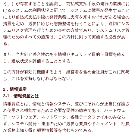
う。）が存在することを認識し、前払式支払手段の発行の業務にお
けるシステムの利用状況に応じて、システムに障害が発生すること
により前払式支払手段の発行業務に支障を来すおそれがある場合の
措置を定め、必要に応じた態勢整備を行うことにより、適切にシス
テムリスク管理を行うための会社の方針であり、システムリスク管
理のためのすべての施策は、この方針に則って実施する必要があ
る。
また、当方針と整合性のある情報セキュリティ目的・目標を確立
し、達成状況を評価することとする。
この方針が有効に機能するよう、経営者を含め全社員がこれに関与
し、これを支持しなければならない。
2．情報資産
2-1．情報資産とは
情報資産とは、情報と情報システム、並びにそれらが正当に保護さ
れ使用され機能するために必要な要件の総称であり、ハードウェ
ア・ソフトウェア、ネットワーク、各種データファイルのみなら
ず、システム開発・運用のために必要な要員やドキュメント、社員
が業務上知り得た顧客情報等を含むものである。