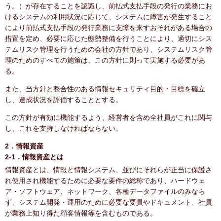
う。）が存在することを認識し、前払式支払手段の発行の業務にお
けるシステムの利用状況に応じて、システムに障害が発生すること
により前払式支払手段の発行業務に支障を来すおそれがある場合の
措置を定め、必要に応じた態勢整備を行うことにより、適切にシス
テムリスク管理を行うための会社の方針であり、システムリスク管
理のためのすべての施策は、この方針に則って実施する必要があ
る。
また、当方針と整合性のある情報セキュリティ目的・目標を確立
し、達成状況を評価することとする。
この方針が有効に機能するよう、経営者を含め全社員がこれに関与
し、これを支持しなければならない。
2．情報資産
2-1．情報資産とは
情報資産とは、情報と情報システム、並びにそれらが正当に保護さ
れ使用され機能するために必要な要件の総称であり、ハードウェ
ア・ソフトウェア、ネットワーク、各種データファイルのみなら
ず、システム開発・運用のために必要な要員やドキュメント、社員
が業務上知り得た顧客情報等を含むものである。