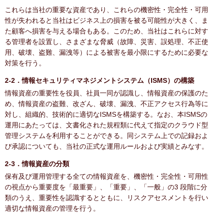
これらは当社の重要な資産であり、これらの機密性・完全性・可用
性が失われると当社はビジネス上の損害を被る可能性が大きく、ま
た顧客へ損害を与える場合もある。このため、当社はこれらに対す
る管理者を設置し、さまざまな脅威（故障、災害、誤処理、不正使
用、破壊、盗難、漏洩等）による被害を最小限にするために必要な
対策を行う。
2-2．情報セキュリティマネジメントシステム（ISMS）の構築
情報資産の重要性を役員、社員一同が認識し、情報資産の保護のた
め、情報資産の盗難、改ざん、破壊、漏洩、不正アクセス行為等に
対し、組織的、技術的に適切なISMSを構築する。なお、本ISMSの
運用にあたっては、文書化された規程類に代えて指定のクラウド型
管理システムを利用することができる。同システム上での記録およ
び承認についても、当社の正式な運用ルールおよび実績とみなす。
2-3．情報資産の分類
保有及び運用管理する全ての情報資産を、機密性・完全性・可用性
の視点から重要度を「最重要」、「重要」、「一般」の3 段階に分
類のうえ、重要性を認識するとともに、リスクアセスメントを行い
適切な情報資産の管理を行う。