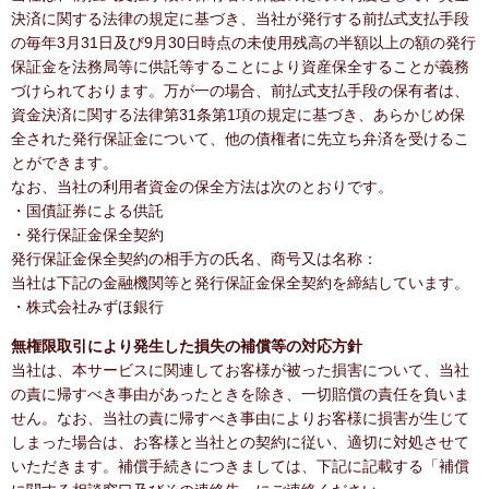
決済に関する法律の規定に基づき、当社が発行する前払式支払手段
の毎年3月31日及び9月30日時点の未使用残高の半額以上の額の発行
保証金を法務局等に供託等することにより資産保全することが義務
づけられております。万が一の場合、前払式支払手段の保有者は、
資金決済に関する法律第31条第1項の規定に基づき、あらかじめ保
全された発行保証金について、他の債権者に先立ち弁済を受けるこ
とができます。
なお、当社の利用者資金の保全方法は次のとおりです。
・国債証券による供託
・発行保証金保全契約
発行保証金保全契約の相手方の氏名、商号又は名称：
当社は下記の金融機関等と発行保証金保全契約を締結しています。
・株式会社みずほ銀行
無権限取引により発生した損失の補償等の対応方針
当社は、本サービスに関連してお客様が被った損害について、当社
の責に帰すべき事由があったときを除き、一切賠償の責任を負いま
せん。なお、当社の責に帰すべき事由によりお客様に損害が生じて
しまった場合は、お客様と当社との契約に従い、適切に対処させて
いただきます。補償手続きにつきましては、下記に記載する「補償