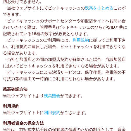
切お受けできません。
・当社ウェブサイトにてビットキャッシュの
残高をまとめる
ことが
できます。
・ビットキャッシュのサポートセンターや加盟店サイトへお問い合
わせいただく際は、管理番号(ビットキャッシュのひらがなIDと共に
記載されている16桁の数字)が必要となります。
・ビットキャッシュのご利用時には、
利用規約
に従ってご利用下さ
い。利用規約に違反した場合、ビットキャッシュを利用できなくな
る場合があります。
・当社と加盟店との間の加盟店契約が解除された場合、当該加盟店
においてビットキャッシュを利用できなくなる場合があります。
・ビットキャッシュによる決済サービスは、保守作業、停電等の不
可抗力等の理由で一時的にご利用になれない場合があります。
残高確認方法
当社ウェブサイトより
残高照会
ができます。
利用規約
当社ウェブサイト上に
利用規約
がございます。
利用者資金の保全方法
当社は、前払式支払手段の保有者の保護のための制度として、資金