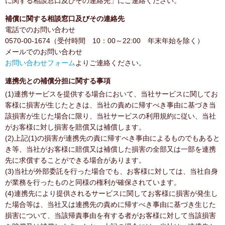
に関する相談窓口及びその連絡先」にご連絡ください。
補償に関する相談窓口及びその連絡先
電話でのお問い合わせ
0570-00-1674（受付時間 10：00～22:00 年末年始を除く）
メールでのお問い合わせ
お問い合わせフォーム
よりご連絡ください。
連携先との補償分担に関する事項
(1)連携サービスを提供する場合において、当社サービスに関してお
客様に損害が生じたときは、当社の責めに帰すべき事由に基づき当
該損害が生じた場合に限り、当社サービスの利用規約に従い、当社
がお客様に対し損害を賠償又は補償します。
(2)上記(1)の損害が連携先の責に帰すべき事由によるものでもあると
き等、当社がお客様に賠償又は補償した損害の全部又は一部を連携
先に求償することができる場合があります。
(3)当社が外部委託を行った場合でも、お客様に対しては、当社自身
が業務を行ったものと同様の権利が確保されています。
(4)連携先により提供されるサービスに関してお客様に損害が発生し
た場合等は、当社又は連携先の責めに帰すべき事由に基づき生じた
損害について、当該帰責事由を有する者がお客様に対して当該損害