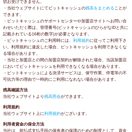
切お受けできません。
・当社ウェブサイトにてビットキャッシュの
残高をまとめる
ことが
できます。
・ビットキャッシュのサポートセンターや加盟店サイトへお問い合
わせいただく際は、管理番号(ビットキャッシュのひらがなIDと共に
記載されている16桁の数字)が必要となります。
・ビットキャッシュのご利用時には、
利用規約
に従ってご利用下さ
い。利用規約に違反した場合、ビットキャッシュを利用できなくな
る場合があります。
・当社と加盟店との間の加盟店契約が解除された場合、当該加盟店
においてビットキャッシュを利用できなくなる場合があります。
・ビットキャッシュによる決済サービスは、保守作業、停電等の不
可抗力等の理由で一時的にご利用になれない場合があります。
残高確認方法
当社ウェブサイトより
残高照会
ができます。
利用規約
当社ウェブサイト上に
利用規約
がございます。
利用者資金の保全方法
当社は、前払式支払手段の保有者の保護のための制度として、資金