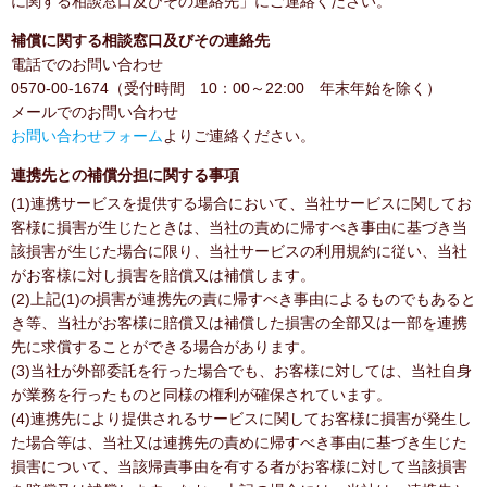
に関する相談窓口及びその連絡先」にご連絡ください。
補償に関する相談窓口及びその連絡先
電話でのお問い合わせ
0570-00-1674（受付時間 10：00～22:00 年末年始を除く）
メールでのお問い合わせ
お問い合わせフォーム
よりご連絡ください。
連携先との補償分担に関する事項
(1)連携サービスを提供する場合において、当社サービスに関してお
客様に損害が生じたときは、当社の責めに帰すべき事由に基づき当
該損害が生じた場合に限り、当社サービスの利用規約に従い、当社
がお客様に対し損害を賠償又は補償します。
(2)上記(1)の損害が連携先の責に帰すべき事由によるものでもあると
き等、当社がお客様に賠償又は補償した損害の全部又は一部を連携
先に求償することができる場合があります。
(3)当社が外部委託を行った場合でも、お客様に対しては、当社自身
が業務を行ったものと同様の権利が確保されています。
(4)連携先により提供されるサービスに関してお客様に損害が発生し
た場合等は、当社又は連携先の責めに帰すべき事由に基づき生じた
損害について、当該帰責事由を有する者がお客様に対して当該損害