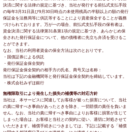
決済に関する法律の規定に基づき、当社が発行する前払式支払手段
の毎年3月31日及び9月30日時点の未使用残高の半額以上の額の発行
保証金を法務局等に供託等することにより資産保全することが義務
づけられております。万が一の場合、前払式支払手段の保有者は、
資金決済に関する法律第31条第1項の規定に基づき、あらかじめ保
全された発行保証金について、他の債権者に先立ち弁済を受けるこ
とができます。
なお、当社の利用者資金の保全方法は次のとおりです。
・国債証券による供託
・発行保証金保全契約
発行保証金保全契約の相手方の氏名、商号又は名称：
当社は下記の金融機関等と発行保証金保全契約を締結しています。
・株式会社みずほ銀行
無権限取引により発生した損失の補償等の対応方針
当社は、本サービスに関連してお客様が被った損害について、当社
の責に帰すべき事由があったときを除き、一切賠償の責任を負いま
せん。なお、当社の責に帰すべき事由によりお客様に損害が生じて
しまった場合は、お客様と当社との契約に従い、適切に対処させて
いただきます。補償手続きにつきましては、下記に記載する「補償