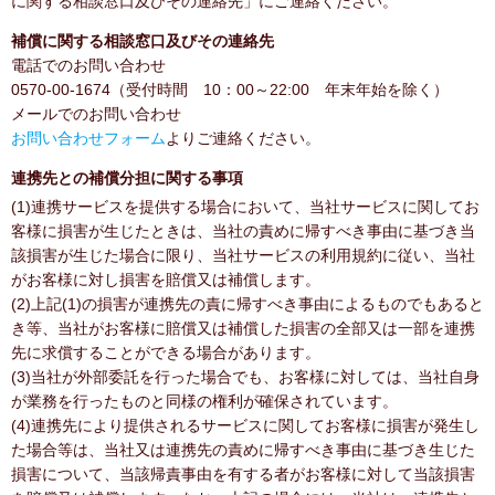
に関する相談窓口及びその連絡先」にご連絡ください。
補償に関する相談窓口及びその連絡先
電話でのお問い合わせ
0570-00-1674（受付時間 10：00～22:00 年末年始を除く）
メールでのお問い合わせ
お問い合わせフォーム
よりご連絡ください。
連携先との補償分担に関する事項
(1)連携サービスを提供する場合において、当社サービスに関してお
客様に損害が生じたときは、当社の責めに帰すべき事由に基づき当
該損害が生じた場合に限り、当社サービスの利用規約に従い、当社
がお客様に対し損害を賠償又は補償します。
(2)上記(1)の損害が連携先の責に帰すべき事由によるものでもあると
き等、当社がお客様に賠償又は補償した損害の全部又は一部を連携
先に求償することができる場合があります。
(3)当社が外部委託を行った場合でも、お客様に対しては、当社自身
が業務を行ったものと同様の権利が確保されています。
(4)連携先により提供されるサービスに関してお客様に損害が発生し
た場合等は、当社又は連携先の責めに帰すべき事由に基づき生じた
損害について、当該帰責事由を有する者がお客様に対して当該損害