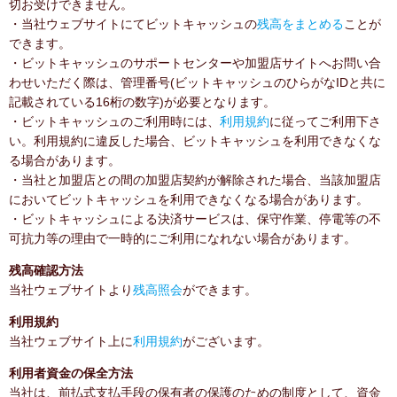
切お受けできません。
・当社ウェブサイトにてビットキャッシュの
残高をまとめる
ことが
できます。
・ビットキャッシュのサポートセンターや加盟店サイトへお問い合
わせいただく際は、管理番号(ビットキャッシュのひらがなIDと共に
記載されている16桁の数字)が必要となります。
・ビットキャッシュのご利用時には、
利用規約
に従ってご利用下さ
い。利用規約に違反した場合、ビットキャッシュを利用できなくな
る場合があります。
・当社と加盟店との間の加盟店契約が解除された場合、当該加盟店
においてビットキャッシュを利用できなくなる場合があります。
・ビットキャッシュによる決済サービスは、保守作業、停電等の不
可抗力等の理由で一時的にご利用になれない場合があります。
残高確認方法
当社ウェブサイトより
残高照会
ができます。
利用規約
当社ウェブサイト上に
利用規約
がございます。
利用者資金の保全方法
当社は、前払式支払手段の保有者の保護のための制度として、資金