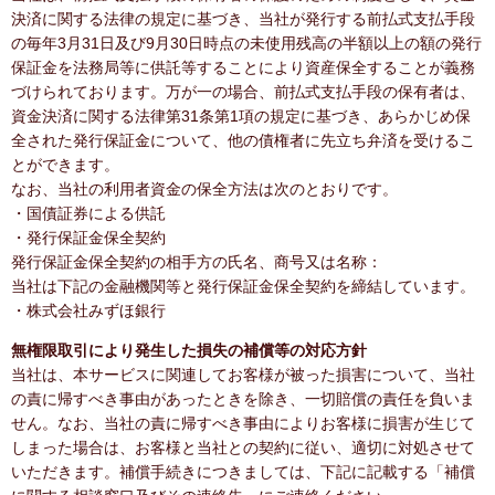
決済に関する法律の規定に基づき、当社が発行する前払式支払手段
の毎年3月31日及び9月30日時点の未使用残高の半額以上の額の発行
保証金を法務局等に供託等することにより資産保全することが義務
づけられております。万が一の場合、前払式支払手段の保有者は、
資金決済に関する法律第31条第1項の規定に基づき、あらかじめ保
全された発行保証金について、他の債権者に先立ち弁済を受けるこ
とができます。
なお、当社の利用者資金の保全方法は次のとおりです。
・国債証券による供託
・発行保証金保全契約
発行保証金保全契約の相手方の氏名、商号又は名称：
当社は下記の金融機関等と発行保証金保全契約を締結しています。
・株式会社みずほ銀行
無権限取引により発生した損失の補償等の対応方針
当社は、本サービスに関連してお客様が被った損害について、当社
の責に帰すべき事由があったときを除き、一切賠償の責任を負いま
せん。なお、当社の責に帰すべき事由によりお客様に損害が生じて
しまった場合は、お客様と当社との契約に従い、適切に対処させて
いただきます。補償手続きにつきましては、下記に記載する「補償