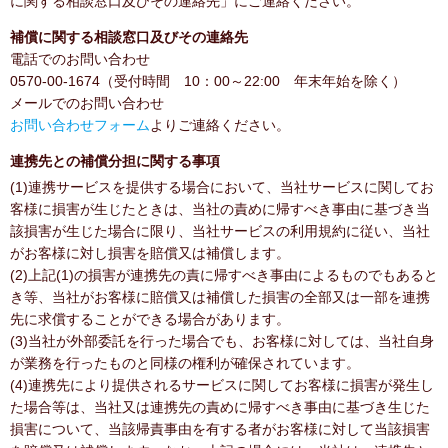
に関する相談窓口及びその連絡先」にご連絡ください。
補償に関する相談窓口及びその連絡先
電話でのお問い合わせ
0570-00-1674（受付時間 10：00～22:00 年末年始を除く）
メールでのお問い合わせ
お問い合わせフォーム
よりご連絡ください。
連携先との補償分担に関する事項
(1)連携サービスを提供する場合において、当社サービスに関してお
客様に損害が生じたときは、当社の責めに帰すべき事由に基づき当
該損害が生じた場合に限り、当社サービスの利用規約に従い、当社
がお客様に対し損害を賠償又は補償します。
(2)上記(1)の損害が連携先の責に帰すべき事由によるものでもあると
き等、当社がお客様に賠償又は補償した損害の全部又は一部を連携
先に求償することができる場合があります。
(3)当社が外部委託を行った場合でも、お客様に対しては、当社自身
が業務を行ったものと同様の権利が確保されています。
(4)連携先により提供されるサービスに関してお客様に損害が発生し
た場合等は、当社又は連携先の責めに帰すべき事由に基づき生じた
損害について、当該帰責事由を有する者がお客様に対して当該損害