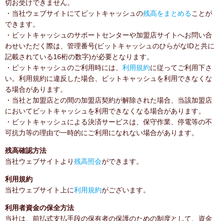
切お受けできません。
・当社ウェブサイトにてビットキャッシュの
残高をまとめる
ことが
できます。
・ビットキャッシュのサポートセンターや加盟店サイトへお問い合
わせいただく際は、管理番号(ビットキャッシュのひらがなIDと共に
記載されている16桁の数字)が必要となります。
・ビットキャッシュのご利用時には、
利用規約
に従ってご利用下さ
い。利用規約に違反した場合、ビットキャッシュを利用できなくな
る場合があります。
・当社と加盟店との間の加盟店契約が解除された場合、当該加盟店
においてビットキャッシュを利用できなくなる場合があります。
・ビットキャッシュによる決済サービスは、保守作業、停電等の不
可抗力等の理由で一時的にご利用になれない場合があります。
残高確認方法
当社ウェブサイトより
残高照会
ができます。
利用規約
当社ウェブサイト上に
利用規約
がございます。
利用者資金の保全方法
当社は、前払式支払手段の保有者の保護のための制度として、資金