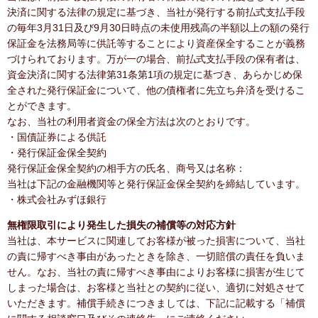
決済に関する法律の規定に基づき、当社が発行する前払式支払手段
の毎年3月31日及び9月30日時点の未使用残高の半額以上の額の発行
保証金を法務局等に供託等することにより資産保全することが義務
づけられております。万が一の場合、前払式支払手段の保有者は、
資金決済に関する法律第31条第1項の規定に基づき、あらかじめ保
全された発行保証金について、他の債権者に先立ち弁済を受けるこ
とができます。
なお、当社の利用者資金の保全方法は次のとおりです。
・国債証券による供託
・発行保証金保全契約
発行保証金保全契約の相手方の氏名、商号又は名称：
当社は下記の金融機関等と発行保証金保全契約を締結しています。
・株式会社みずほ銀行
無権限取引により発生した損失の補償等の対応方針
当社は、本サービスに関連してお客様が被った損害について、当社
の責に帰すべき事由があったときを除き、一切賠償の責任を負いま
せん。なお、当社の責に帰すべき事由によりお客様に損害が生じて
しまった場合は、お客様と当社との契約に従い、適切に対処させて
いただきます。補償手続きにつきましては、下記に記載する「補償