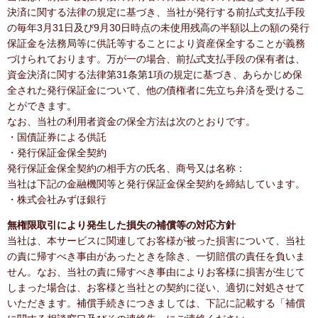
決済に関する法律の規定に基づき、当社が発行する前払式支払手段
の毎年3月31日及び9月30日時点の未使用残高の半額以上の額の発行
保証金を法務局等に供託等することにより資産保全することが義務
づけられております。万が一の場合、前払式支払手段の保有者は、
資金決済に関する法律第31条第1項の規定に基づき、あらかじめ保
全された発行保証金について、他の債権者に先立ち弁済を受けるこ
とができます。
なお、当社の利用者資金の保全方法は次のとおりです。
・国債証券による供託
・発行保証金保全契約
発行保証金保全契約の相手方の氏名、商号又は名称：
当社は下記の金融機関等と発行保証金保全契約を締結しています。
・株式会社みずほ銀行
無権限取引により発生した損失の補償等の対応方針
当社は、本サービスに関連してお客様が被った損害について、当社
の責に帰すべき事由があったときを除き、一切賠償の責任を負いま
せん。なお、当社の責に帰すべき事由によりお客様に損害が生じて
しまった場合は、お客様と当社との契約に従い、適切に対処させて
いただきます。補償手続きにつきましては、下記に記載する「補償