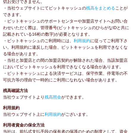
切お受けできません。
・当社ウェブサイトにてビットキャッシュの
残高をまとめる
ことが
できます。
・ビットキャッシュのサポートセンターや加盟店サイトへお問い合
わせいただく際は、管理番号(ビットキャッシュのひらがなIDと共に
記載されている16桁の数字)が必要となります。
・ビットキャッシュのご利用時には、
利用規約
に従ってご利用下さ
い。利用規約に違反した場合、ビットキャッシュを利用できなくな
る場合があります。
・当社と加盟店との間の加盟店契約が解除された場合、当該加盟店
においてビットキャッシュを利用できなくなる場合があります。
・ビットキャッシュによる決済サービスは、保守作業、停電等の不
可抗力等の理由で一時的にご利用になれない場合があります。
残高確認方法
当社ウェブサイトより
残高照会
ができます。
利用規約
当社ウェブサイト上に
利用規約
がございます。
利用者資金の保全方法
当社は、前払式支払手段の保有者の保護のための制度として、資金