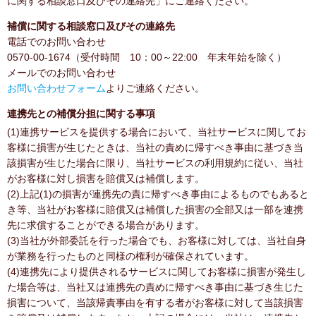
に関する相談窓口及びその連絡先」にご連絡ください。
補償に関する相談窓口及びその連絡先
電話でのお問い合わせ
0570-00-1674（受付時間 10：00～22:00 年末年始を除く）
メールでのお問い合わせ
お問い合わせフォーム
よりご連絡ください。
連携先との補償分担に関する事項
(1)連携サービスを提供する場合において、当社サービスに関してお
客様に損害が生じたときは、当社の責めに帰すべき事由に基づき当
該損害が生じた場合に限り、当社サービスの利用規約に従い、当社
がお客様に対し損害を賠償又は補償します。
(2)上記(1)の損害が連携先の責に帰すべき事由によるものでもあると
き等、当社がお客様に賠償又は補償した損害の全部又は一部を連携
先に求償することができる場合があります。
(3)当社が外部委託を行った場合でも、お客様に対しては、当社自身
が業務を行ったものと同様の権利が確保されています。
(4)連携先により提供されるサービスに関してお客様に損害が発生し
た場合等は、当社又は連携先の責めに帰すべき事由に基づき生じた
損害について、当該帰責事由を有する者がお客様に対して当該損害