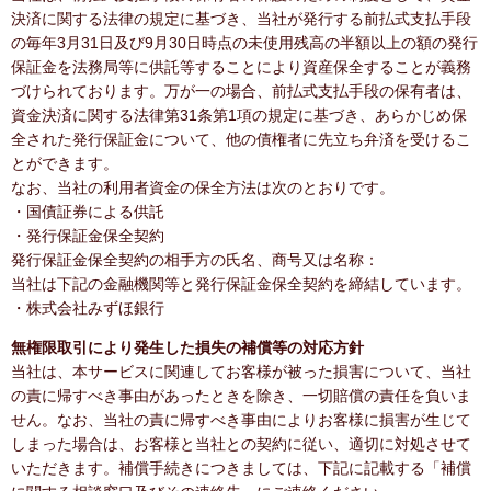
決済に関する法律の規定に基づき、当社が発行する前払式支払手段
の毎年3月31日及び9月30日時点の未使用残高の半額以上の額の発行
保証金を法務局等に供託等することにより資産保全することが義務
づけられております。万が一の場合、前払式支払手段の保有者は、
資金決済に関する法律第31条第1項の規定に基づき、あらかじめ保
全された発行保証金について、他の債権者に先立ち弁済を受けるこ
とができます。
なお、当社の利用者資金の保全方法は次のとおりです。
・国債証券による供託
・発行保証金保全契約
発行保証金保全契約の相手方の氏名、商号又は名称：
当社は下記の金融機関等と発行保証金保全契約を締結しています。
・株式会社みずほ銀行
無権限取引により発生した損失の補償等の対応方針
当社は、本サービスに関連してお客様が被った損害について、当社
の責に帰すべき事由があったときを除き、一切賠償の責任を負いま
せん。なお、当社の責に帰すべき事由によりお客様に損害が生じて
しまった場合は、お客様と当社との契約に従い、適切に対処させて
いただきます。補償手続きにつきましては、下記に記載する「補償