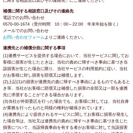
に関する相談窓口及びその連絡先」にご連絡ください。
補償に関する相談窓口及びその連絡先
電話でのお問い合わせ
0570-00-1674（受付時間 10：00～22:00 年末年始を除く）
メールでのお問い合わせ
お問い合わせフォーム
よりご連絡ください。
連携先との補償分担に関する事項
(1)連携サービスを提供する場合において、当社サービスに関してお
客様に損害が生じたときは、当社の責めに帰すべき事由に基づき当
該損害が生じた場合に限り、当社サービスの利用規約に従い、当社
がお客様に対し損害を賠償又は補償します。
(2)上記(1)の損害が連携先の責に帰すべき事由によるものでもあると
き等、当社がお客様に賠償又は補償した損害の全部又は一部を連携
先に求償することができる場合があります。
(3)当社が外部委託を行った場合でも、お客様に対しては、当社自身
が業務を行ったものと同様の権利が確保されています。
(4)連携先により提供されるサービスに関してお客様に損害が発生し
た場合等は、当社又は連携先の責めに帰すべき事由に基づき生じた
損害について、当該帰責事由を有する者がお客様に対して当該損害