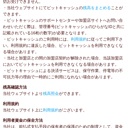
切お受けできません。
・当社ウェブサイトにてビットキャッシュの
残高をまとめる
ことが
できます。
・ビットキャッシュのサポートセンターや加盟店サイトへお問い合
わせいただく際は、管理番号(ビットキャッシュのひらがなIDと共に
記載されている16桁の数字)が必要となります。
・ビットキャッシュのご利用時には、
利用規約
に従ってご利用下さ
い。利用規約に違反した場合、ビットキャッシュを利用できなくな
る場合があります。
・当社と加盟店との間の加盟店契約が解除された場合、当該加盟店
においてビットキャッシュを利用できなくなる場合があります。
・ビットキャッシュによる決済サービスは、保守作業、停電等の不
可抗力等の理由で一時的にご利用になれない場合があります。
残高確認方法
当社ウェブサイトより
残高照会
ができます。
利用規約
当社ウェブサイト上に
利用規約
がございます。
利用者資金の保全方法
当社は、前払式支払手段の保有者の保護のための制度として、資金