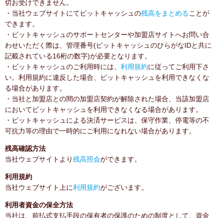
切お受けできません。
・当社ウェブサイトにてビットキャッシュの
残高をまとめる
ことが
できます。
・ビットキャッシュのサポートセンターや加盟店サイトへお問い合
わせいただく際は、管理番号(ビットキャッシュのひらがなIDと共に
記載されている16桁の数字)が必要となります。
・ビットキャッシュのご利用時には、
利用規約
に従ってご利用下さ
い。利用規約に違反した場合、ビットキャッシュを利用できなくな
る場合があります。
・当社と加盟店との間の加盟店契約が解除された場合、当該加盟店
においてビットキャッシュを利用できなくなる場合があります。
・ビットキャッシュによる決済サービスは、保守作業、停電等の不
可抗力等の理由で一時的にご利用になれない場合があります。
残高確認方法
当社ウェブサイトより
残高照会
ができます。
利用規約
当社ウェブサイト上に
利用規約
がございます。
利用者資金の保全方法
当社は、前払式支払手段の保有者の保護のための制度として、資金