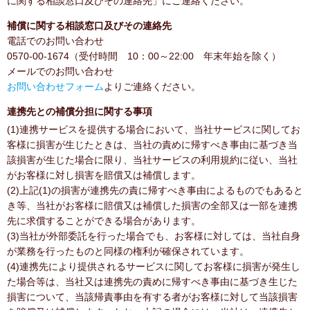
に関する相談窓口及びその連絡先」にご連絡ください。
補償に関する相談窓口及びその連絡先
電話でのお問い合わせ
0570-00-1674（受付時間 10：00～22:00 年末年始を除く）
メールでのお問い合わせ
お問い合わせフォーム
よりご連絡ください。
連携先との補償分担に関する事項
(1)連携サービスを提供する場合において、当社サービスに関してお
客様に損害が生じたときは、当社の責めに帰すべき事由に基づき当
該損害が生じた場合に限り、当社サービスの利用規約に従い、当社
がお客様に対し損害を賠償又は補償します。
(2)上記(1)の損害が連携先の責に帰すべき事由によるものでもあると
き等、当社がお客様に賠償又は補償した損害の全部又は一部を連携
先に求償することができる場合があります。
(3)当社が外部委託を行った場合でも、お客様に対しては、当社自身
が業務を行ったものと同様の権利が確保されています。
(4)連携先により提供されるサービスに関してお客様に損害が発生し
た場合等は、当社又は連携先の責めに帰すべき事由に基づき生じた
損害について、当該帰責事由を有する者がお客様に対して当該損害