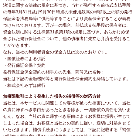
決済に関する法律の規定に基づき、当社が発行する前払式支払手段
の毎年3月31日及び9月30日時点の未使用残高の半額以上の額の発行
保証金を法務局等に供託等することにより資産保全することが義務
づけられております。万が一の場合、前払式支払手段の保有者は、
資金決済に関する法律第31条第1項の規定に基づき、あらかじめ保
全された発行保証金について、他の債権者に先立ち弁済を受けるこ
とができます。
なお、当社の利用者資金の保全方法は次のとおりです。
・国債証券による供託
・発行保証金保全契約
発行保証金保全契約の相手方の氏名、商号又は名称：
当社は下記の金融機関等と発行保証金保全契約を締結しています。
・株式会社みずほ銀行
無権限取引により発生した損失の補償等の対応方針
当社は、本サービスに関連してお客様が被った損害について、当社
の責に帰すべき事由があったときを除き、一切賠償の責任を負いま
せん。なお、当社の責に帰すべき事由によりお客様に損害が生じて
しまった場合は、お客様と当社との契約に従い、適切に対処させて
いただきます。補償手続きにつきましては、下記に記載する「補償