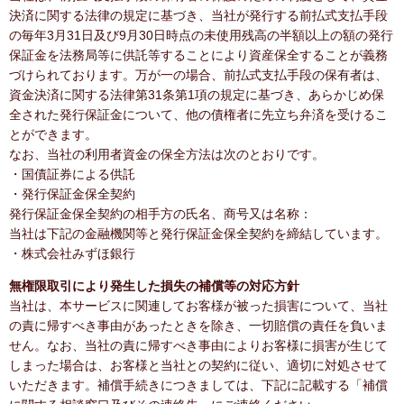
決済に関する法律の規定に基づき、当社が発行する前払式支払手段
の毎年3月31日及び9月30日時点の未使用残高の半額以上の額の発行
保証金を法務局等に供託等することにより資産保全することが義務
づけられております。万が一の場合、前払式支払手段の保有者は、
資金決済に関する法律第31条第1項の規定に基づき、あらかじめ保
全された発行保証金について、他の債権者に先立ち弁済を受けるこ
とができます。
なお、当社の利用者資金の保全方法は次のとおりです。
・国債証券による供託
・発行保証金保全契約
発行保証金保全契約の相手方の氏名、商号又は名称：
当社は下記の金融機関等と発行保証金保全契約を締結しています。
・株式会社みずほ銀行
無権限取引により発生した損失の補償等の対応方針
当社は、本サービスに関連してお客様が被った損害について、当社
の責に帰すべき事由があったときを除き、一切賠償の責任を負いま
せん。なお、当社の責に帰すべき事由によりお客様に損害が生じて
しまった場合は、お客様と当社との契約に従い、適切に対処させて
いただきます。補償手続きにつきましては、下記に記載する「補償