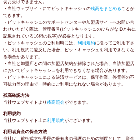
切お受けできません。
・当社ウェブサイトにてビットキャッシュの
残高をまとめる
ことが
できます。
・ビットキャッシュのサポートセンターや加盟店サイトへお問い合
わせいただく際は、管理番号(ビットキャッシュのひらがなIDと共に
記載されている16桁の数字)が必要となります。
・ビットキャッシュのご利用時には、
利用規約
に従ってご利用下さ
い。利用規約に違反した場合、ビットキャッシュを利用できなくな
る場合があります。
・当社と加盟店との間の加盟店契約が解除された場合、当該加盟店
においてビットキャッシュを利用できなくなる場合があります。
・ビットキャッシュによる決済サービスは、保守作業、停電等の不
可抗力等の理由で一時的にご利用になれない場合があります。
残高確認方法
当社ウェブサイトより
残高照会
ができます。
利用規約
当社ウェブサイト上に
利用規約
がございます。
利用者資金の保全方法
当社は、前払式支払手段の保有者の保護のための制度として、資金