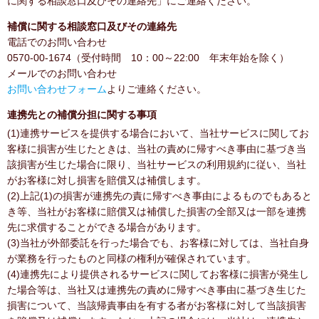
に関する相談窓口及びその連絡先」にご連絡ください。
補償に関する相談窓口及びその連絡先
電話でのお問い合わせ
0570-00-1674（受付時間 10：00～22:00 年末年始を除く）
メールでのお問い合わせ
お問い合わせフォーム
よりご連絡ください。
連携先との補償分担に関する事項
(1)連携サービスを提供する場合において、当社サービスに関してお
客様に損害が生じたときは、当社の責めに帰すべき事由に基づき当
該損害が生じた場合に限り、当社サービスの利用規約に従い、当社
がお客様に対し損害を賠償又は補償します。
(2)上記(1)の損害が連携先の責に帰すべき事由によるものでもあると
き等、当社がお客様に賠償又は補償した損害の全部又は一部を連携
先に求償することができる場合があります。
(3)当社が外部委託を行った場合でも、お客様に対しては、当社自身
が業務を行ったものと同様の権利が確保されています。
(4)連携先により提供されるサービスに関してお客様に損害が発生し
た場合等は、当社又は連携先の責めに帰すべき事由に基づき生じた
損害について、当該帰責事由を有する者がお客様に対して当該損害