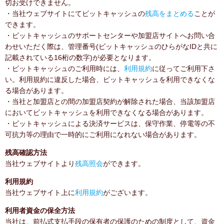
切お受けできません。
・当社ウェブサイトにてビットキャッシュの
残高をまとめる
ことが
できます。
・ビットキャッシュのサポートセンターや加盟店サイトへお問い合
わせいただく際は、管理番号(ビットキャッシュのひらがなIDと共に
記載されている16桁の数字)が必要となります。
・ビットキャッシュのご利用時には、
利用規約
に従ってご利用下さ
い。利用規約に違反した場合、ビットキャッシュを利用できなくな
る場合があります。
・当社と加盟店との間の加盟店契約が解除された場合、当該加盟店
においてビットキャッシュを利用できなくなる場合があります。
・ビットキャッシュによる決済サービスは、保守作業、停電等の不
可抗力等の理由で一時的にご利用になれない場合があります。
残高確認方法
当社ウェブサイトより
残高照会
ができます。
利用規約
当社ウェブサイト上に
利用規約
がございます。
利用者資金の保全方法
当社は、前払式支払手段の保有者の保護のための制度として、資金