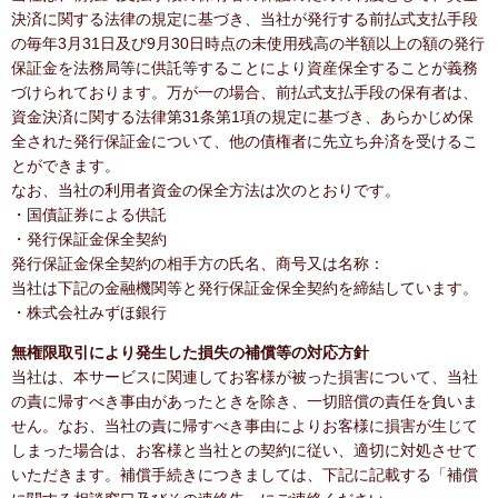
決済に関する法律の規定に基づき、当社が発行する前払式支払手段
の毎年3月31日及び9月30日時点の未使用残高の半額以上の額の発行
保証金を法務局等に供託等することにより資産保全することが義務
づけられております。万が一の場合、前払式支払手段の保有者は、
資金決済に関する法律第31条第1項の規定に基づき、あらかじめ保
全された発行保証金について、他の債権者に先立ち弁済を受けるこ
とができます。
なお、当社の利用者資金の保全方法は次のとおりです。
・国債証券による供託
・発行保証金保全契約
発行保証金保全契約の相手方の氏名、商号又は名称：
当社は下記の金融機関等と発行保証金保全契約を締結しています。
・株式会社みずほ銀行
無権限取引により発生した損失の補償等の対応方針
当社は、本サービスに関連してお客様が被った損害について、当社
の責に帰すべき事由があったときを除き、一切賠償の責任を負いま
せん。なお、当社の責に帰すべき事由によりお客様に損害が生じて
しまった場合は、お客様と当社との契約に従い、適切に対処させて
いただきます。補償手続きにつきましては、下記に記載する「補償