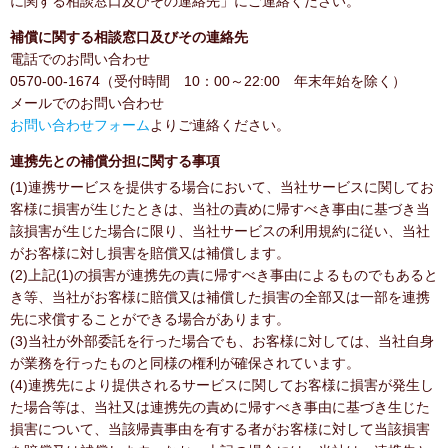
に関する相談窓口及びその連絡先」にご連絡ください。
補償に関する相談窓口及びその連絡先
電話でのお問い合わせ
0570-00-1674（受付時間 10：00～22:00 年末年始を除く）
メールでのお問い合わせ
お問い合わせフォーム
よりご連絡ください。
連携先との補償分担に関する事項
(1)連携サービスを提供する場合において、当社サービスに関してお
客様に損害が生じたときは、当社の責めに帰すべき事由に基づき当
該損害が生じた場合に限り、当社サービスの利用規約に従い、当社
がお客様に対し損害を賠償又は補償します。
(2)上記(1)の損害が連携先の責に帰すべき事由によるものでもあると
き等、当社がお客様に賠償又は補償した損害の全部又は一部を連携
先に求償することができる場合があります。
(3)当社が外部委託を行った場合でも、お客様に対しては、当社自身
が業務を行ったものと同様の権利が確保されています。
(4)連携先により提供されるサービスに関してお客様に損害が発生し
た場合等は、当社又は連携先の責めに帰すべき事由に基づき生じた
損害について、当該帰責事由を有する者がお客様に対して当該損害