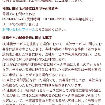
に関する相談窓口及びその連絡先」にご連絡ください。
補償に関する相談窓口及びその連絡先
電話でのお問い合わせ
0570-00-1674（受付時間 10：00～22:00 年末年始を除く）
メールでのお問い合わせ
お問い合わせフォーム
よりご連絡ください。
連携先との補償分担に関する事項
(1)連携サービスを提供する場合において、当社サービスに関してお
客様に損害が生じたときは、当社の責めに帰すべき事由に基づき当
該損害が生じた場合に限り、当社サービスの利用規約に従い、当社
がお客様に対し損害を賠償又は補償します。
(2)上記(1)の損害が連携先の責に帰すべき事由によるものでもあると
き等、当社がお客様に賠償又は補償した損害の全部又は一部を連携
先に求償することができる場合があります。
(3)当社が外部委託を行った場合でも、お客様に対しては、当社自身
が業務を行ったものと同様の権利が確保されています。
(4)連携先により提供されるサービスに関してお客様に損害が発生し
た場合等は、当社又は連携先の責めに帰すべき事由に基づき生じた
損害について、当該帰責事由を有する者がお客様に対して当該損害