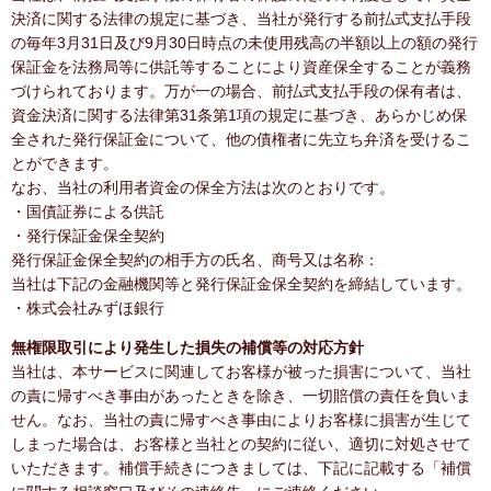
決済に関する法律の規定に基づき、当社が発行する前払式支払手段
の毎年3月31日及び9月30日時点の未使用残高の半額以上の額の発行
保証金を法務局等に供託等することにより資産保全することが義務
づけられております。万が一の場合、前払式支払手段の保有者は、
資金決済に関する法律第31条第1項の規定に基づき、あらかじめ保
全された発行保証金について、他の債権者に先立ち弁済を受けるこ
とができます。
なお、当社の利用者資金の保全方法は次のとおりです。
・国債証券による供託
・発行保証金保全契約
発行保証金保全契約の相手方の氏名、商号又は名称：
当社は下記の金融機関等と発行保証金保全契約を締結しています。
・株式会社みずほ銀行
無権限取引により発生した損失の補償等の対応方針
当社は、本サービスに関連してお客様が被った損害について、当社
の責に帰すべき事由があったときを除き、一切賠償の責任を負いま
せん。なお、当社の責に帰すべき事由によりお客様に損害が生じて
しまった場合は、お客様と当社との契約に従い、適切に対処させて
いただきます。補償手続きにつきましては、下記に記載する「補償