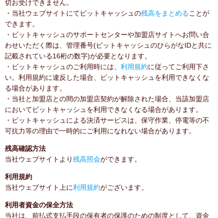
切お受けできません。
・当社ウェブサイトにてビットキャッシュの
残高をまとめる
ことが
できます。
・ビットキャッシュのサポートセンターや加盟店サイトへお問い合
わせいただく際は、管理番号(ビットキャッシュのひらがなIDと共に
記載されている16桁の数字)が必要となります。
・ビットキャッシュのご利用時には、
利用規約
に従ってご利用下さ
い。利用規約に違反した場合、ビットキャッシュを利用できなくな
る場合があります。
・当社と加盟店との間の加盟店契約が解除された場合、当該加盟店
においてビットキャッシュを利用できなくなる場合があります。
・ビットキャッシュによる決済サービスは、保守作業、停電等の不
可抗力等の理由で一時的にご利用になれない場合があります。
残高確認方法
当社ウェブサイトより
残高照会
ができます。
利用規約
当社ウェブサイト上に
利用規約
がございます。
利用者資金の保全方法
当社は、前払式支払手段の保有者の保護のための制度として、資金