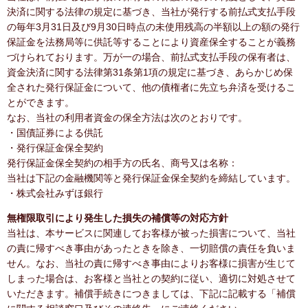
決済に関する法律の規定に基づき、当社が発行する前払式支払手段
の毎年3月31日及び9月30日時点の未使用残高の半額以上の額の発行
保証金を法務局等に供託等することにより資産保全することが義務
づけられております。万が一の場合、前払式支払手段の保有者は、
資金決済に関する法律第31条第1項の規定に基づき、あらかじめ保
全された発行保証金について、他の債権者に先立ち弁済を受けるこ
とができます。
なお、当社の利用者資金の保全方法は次のとおりです。
・国債証券による供託
・発行保証金保全契約
発行保証金保全契約の相手方の氏名、商号又は名称：
当社は下記の金融機関等と発行保証金保全契約を締結しています。
・株式会社みずほ銀行
無権限取引により発生した損失の補償等の対応方針
当社は、本サービスに関連してお客様が被った損害について、当社
の責に帰すべき事由があったときを除き、一切賠償の責任を負いま
せん。なお、当社の責に帰すべき事由によりお客様に損害が生じて
しまった場合は、お客様と当社との契約に従い、適切に対処させて
いただきます。補償手続きにつきましては、下記に記載する「補償