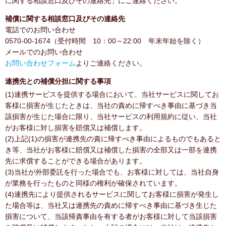
に関する相談窓口及びその連絡先」にご連絡ください。
補償に関する相談窓口及びその連絡先
電話でのお問い合わせ
0570-00-1674（受付時間 10：00～22:00 年末年始を除く）
メールでのお問い合わせ
お問い合わせフォーム
よりご連絡ください。
連携先との補償分担に関する事項
(1)連携サービスを提供する場合において、当社サービスに関してお
客様に損害が生じたときは、当社の責めに帰すべき事由に基づき当
該損害が生じた場合に限り、当社サービスの利用規約に従い、当社
がお客様に対し損害を賠償又は補償します。
(2)上記(1)の損害が連携先の責に帰すべき事由によるものでもあると
き等、当社がお客様に賠償又は補償した損害の全部又は一部を連携
先に求償することができる場合があります。
(3)当社が外部委託を行った場合でも、お客様に対しては、当社自身
が業務を行ったものと同様の権利が確保されています。
(4)連携先により提供されるサービスに関してお客様に損害が発生し
た場合等は、当社又は連携先の責めに帰すべき事由に基づき生じた
損害について、当該帰責事由を有する者がお客様に対して当該損害