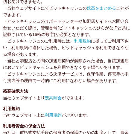
切お受けできません。
・当社ウェブサイトにてビットキャッシュの
残高をまとめる
ことが
できます。
・ビットキャッシュのサポートセンターや加盟店サイトへお問い合
わせいただく際は、管理番号(ビットキャッシュのひらがなIDと共に
記載されている16桁の数字)が必要となります。
・ビットキャッシュのご利用時には、
利用規約
に従ってご利用下さ
い。利用規約に違反した場合、ビットキャッシュを利用できなくな
る場合があります。
・当社と加盟店との間の加盟店契約が解除された場合、当該加盟店
においてビットキャッシュを利用できなくなる場合があります。
・ビットキャッシュによる決済サービスは、保守作業、停電等の不
可抗力等の理由で一時的にご利用になれない場合があります。
残高確認方法
当社ウェブサイトより
残高照会
ができます。
利用規約
当社ウェブサイト上に
利用規約
がございます。
利用者資金の保全方法
当社は、前払式支払手段の保有者の保護のための制度として、資金