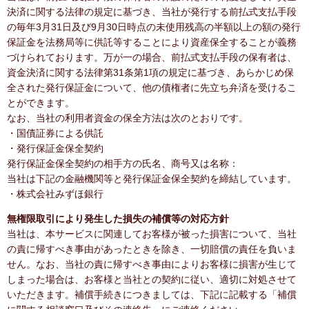
決済に関する法律の規定に基づき、当社が発行する前払式支払手段
の毎年3月31日及び9月30日時点の未使用残高の半額以上の額の発行
保証金を法務局等に供託等することにより資産保全することが義務
づけられております。万が一の場合、前払式支払手段の保有者は、
資金決済に関する法律第31条第1項の規定に基づき、あらかじめ保
全された発行保証金について、他の債権者に先立ち弁済を受けるこ
とができます。
なお、当社の利用者資金の保全方法は次のとおりです。
・国債証券による供託
・発行保証金保全契約
発行保証金保全契約の相手方の氏名、商号又は名称：
当社は下記の金融機関等と発行保証金保全契約を締結しています。
・株式会社みずほ銀行
無権限取引により発生した損失の補償等の対応方針
当社は、本サービスに関連してお客様が被った損害について、当社
の責に帰すべき事由があったときを除き、一切賠償の責任を負いま
せん。なお、当社の責に帰すべき事由によりお客様に損害が生じて
しまった場合は、お客様と当社との契約に従い、適切に対処させて
いただきます。補償手続きにつきましては、下記に記載する「補償