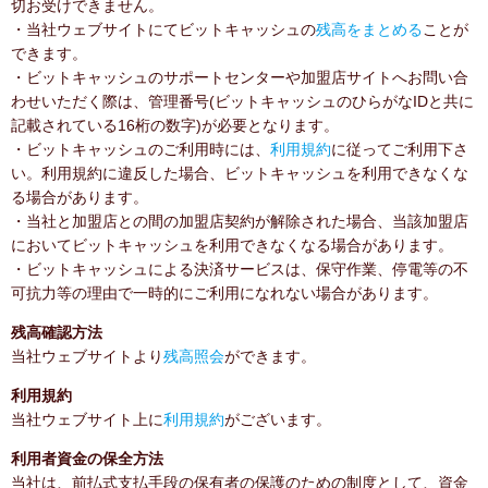
切お受けできません。
・当社ウェブサイトにてビットキャッシュの
残高をまとめる
ことが
できます。
・ビットキャッシュのサポートセンターや加盟店サイトへお問い合
わせいただく際は、管理番号(ビットキャッシュのひらがなIDと共に
記載されている16桁の数字)が必要となります。
・ビットキャッシュのご利用時には、
利用規約
に従ってご利用下さ
い。利用規約に違反した場合、ビットキャッシュを利用できなくな
る場合があります。
・当社と加盟店との間の加盟店契約が解除された場合、当該加盟店
においてビットキャッシュを利用できなくなる場合があります。
・ビットキャッシュによる決済サービスは、保守作業、停電等の不
可抗力等の理由で一時的にご利用になれない場合があります。
残高確認方法
当社ウェブサイトより
残高照会
ができます。
利用規約
当社ウェブサイト上に
利用規約
がございます。
利用者資金の保全方法
当社は、前払式支払手段の保有者の保護のための制度として、資金