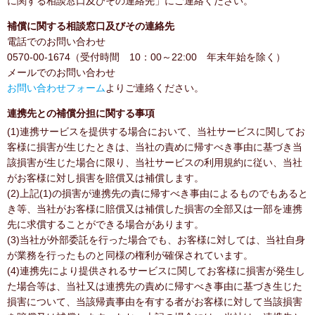
に関する相談窓口及びその連絡先」にご連絡ください。
補償に関する相談窓口及びその連絡先
電話でのお問い合わせ
0570-00-1674（受付時間 10：00～22:00 年末年始を除く）
メールでのお問い合わせ
お問い合わせフォーム
よりご連絡ください。
連携先との補償分担に関する事項
(1)連携サービスを提供する場合において、当社サービスに関してお
客様に損害が生じたときは、当社の責めに帰すべき事由に基づき当
該損害が生じた場合に限り、当社サービスの利用規約に従い、当社
がお客様に対し損害を賠償又は補償します。
(2)上記(1)の損害が連携先の責に帰すべき事由によるものでもあると
き等、当社がお客様に賠償又は補償した損害の全部又は一部を連携
先に求償することができる場合があります。
(3)当社が外部委託を行った場合でも、お客様に対しては、当社自身
が業務を行ったものと同様の権利が確保されています。
(4)連携先により提供されるサービスに関してお客様に損害が発生し
た場合等は、当社又は連携先の責めに帰すべき事由に基づき生じた
損害について、当該帰責事由を有する者がお客様に対して当該損害