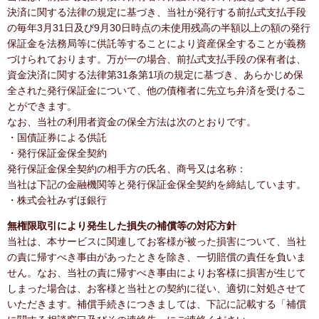
決済に関する法律の規定に基づき、当社が発行する前払式支払手段
の毎年3月31日及び9月30日時点の未使用残高の半額以上の額の発行
保証金を法務局等に供託等することにより資産保全することが義務
づけられております。万が一の場合、前払式支払手段の保有者は、
資金決済に関する法律第31条第1項の規定に基づき、あらかじめ保
全された発行保証金について、他の債権者に先立ち弁済を受けるこ
とができます。
なお、当社の利用者資金の保全方法は次のとおりです。
・国債証券による供託
・発行保証金保全契約
発行保証金保全契約の相手方の氏名、商号又は名称：
当社は下記の金融機関等と発行保証金保全契約を締結しています。
・株式会社みずほ銀行
無権限取引により発生した損失の補償等の対応方針
当社は、本サービスに関連してお客様が被った損害について、当社
の責に帰すべき事由があったときを除き、一切賠償の責任を負いま
せん。なお、当社の責に帰すべき事由によりお客様に損害が生じて
しまった場合は、お客様と当社との契約に従い、適切に対処させて
いただきます。補償手続きにつきましては、下記に記載する「補償