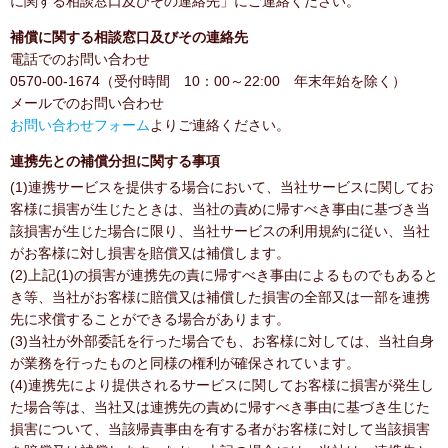
に関する相談窓口及びその連絡先」にご連絡ください。
補償に関する相談窓口及びその連絡先
電話でのお問い合わせ
0570-00-1674（受付時間 10：00～22:00 年末年始を除く）
メールでのお問い合わせ
お問い合わせフォーム
よりご連絡ください。
連携先との補償分担に関する事項
(1)連携サービスを提供する場合において、当社サービスに関してお
客様に損害が生じたときは、当社の責めに帰すべき事由に基づき当
該損害が生じた場合に限り、当社サービスの利用規約に従い、当社
がお客様に対し損害を賠償又は補償します。
(2)上記(1)の損害が連携先の責に帰すべき事由によるものでもあると
き等、当社がお客様に賠償又は補償した損害の全部又は一部を連携
先に求償することができる場合があります。
(3)当社が外部委託を行った場合でも、お客様に対しては、当社自身
が業務を行ったものと同様の権利が確保されています。
(4)連携先により提供されるサービスに関してお客様に損害が発生し
た場合等は、当社又は連携先の責めに帰すべき事由に基づき生じた
損害について、当該帰責事由を有する者がお客様に対して当該損害