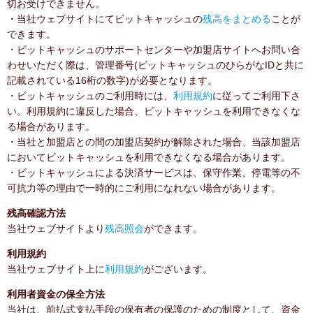
切お受けできません。
・当社ウェブサイトにてビットキャッシュの
残高をまとめる
ことが
できます。
・ビットキャッシュのサポートセンターや加盟店サイトへお問い合
わせいただく際は、管理番号(ビットキャッシュのひらがなIDと共に
記載されている16桁の数字)が必要となります。
・ビットキャッシュのご利用時には、
利用規約
に従ってご利用下さ
い。利用規約に違反した場合、ビットキャッシュを利用できなくな
る場合があります。
・当社と加盟店との間の加盟店契約が解除された場合、当該加盟店
においてビットキャッシュを利用できなくなる場合があります。
・ビットキャッシュによる決済サービスは、保守作業、停電等の不
可抗力等の理由で一時的にご利用になれない場合があります。
残高確認方法
当社ウェブサイトより
残高照会
ができます。
利用規約
当社ウェブサイト上に
利用規約
がございます。
利用者資金の保全方法
当社は、前払式支払手段の保有者の保護のための制度として、資金