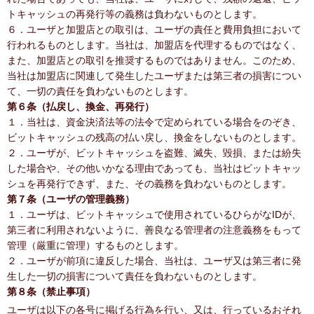
トキャッシュの再発行等の義務は負わないものとします。
６．ユーザと加盟店との取引は、ユーザの責任と費用負担において
行われるものとします。当社は、加盟店を代理するものではなく、
また、加盟店との取引を推奨するものではありません。このため、
当社は加盟店に関連して発生したユーザまたは第三者の損害につい
て、一切の責任を負わないものとします。
第６条（払戻し、換金、再発行）
１．当社は、資金決済法等の法令で定められている場合をのぞき、
ビットキャッシュの残高の払い戻し、換金をしないものとします。
２．ユーザが、ビットキャッシュを盗難、滅失、毀損、または紛失
した場合や、その他いかなる理由であっても、当社はビットキャッ
シュを再発行できず、また、その義務を負わないものとします。
第７条（ユーザの管理義務）
１．ユーザは、ビットキャッシュで使用されているひらがなIDが、
第三者に利用されないように、善良なる管理者の注意義務をもって
管理（厳重に管理）するものとします。
２．ユーザが前項に違反した場合、当社は、ユーザ又は第三者に発
生した一切の損害について責任を負わないものとします。
第８条（禁止事項）
ユーザは以下の各号に掲げる行為を行い、又は、行っているおそれ