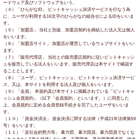
ードウェア及びソフトウェアをいう。
（４）「ひらがなID」 ビットキャッシュ決済サービスを行なう為
に、ユーザが利用する16文字のひらがなの組合せによるIDをいいま
す。
（５）「加盟店」 当社と別途、加盟店契約を締結した法人又は個人
をいいます。
（６）「加盟店サイト」 加盟店が運営しているウェブサイトをいい
ます。
（７）「販売代理店」 当社との販売委託契約に従いビットキャッシ
ュを販売している法人をいいます。販売代理店は本サイトで確認す
ることとします。
（８）「ユーザ」 ビットキャッシュ、ビットキャッシュ決済サービ
ス、又は、本サイトを利用する法人及び個人をいいます。
（９）「会員」 本規約及び本サイトに掲載されている「ビットキャ
ッシュ会員規約」（以下「会員規約」といいます。）に同意した
上、会員規約に定める会員登録手続きを完了したユーザをいいま
す。
（１０）「資金決済法」 資金決済に関する法律（平成21年法律第59
号）をいいます。
（１１）「反社会的勢力等」 暴力団、暴力団員、暴力団員でなくな