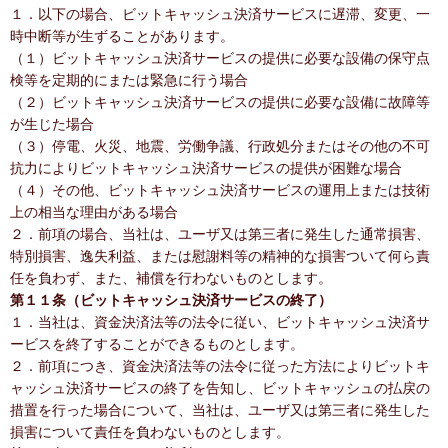
１．以下の場合、ビットキャッシュ決済サービスに遅滞、変更、一
時中断等が生ずることがあります。
（１）ビットキャッシュ決済サービスの提供に必要な設備の保守点
検等を定期的にまたは緊急に行う場合
（２）ビットキャッシュ決済サービスの提供に必要な設備に故障等
が生じた場合
（３）停電、火災、地震、労働争議、行政処分またはその他の不可
抗力によりビットキャッシュ決済サービスの提供が困難な場合
（４）その他、ビットキャッシュ決済サービスの運用上または技術
上の相当な理由がある場合
２．前項の場合、当社は、ユーザ又は第三者に発生した通常損害、
特別損害、逸失利益、または慰謝料等の精神的な損害ついて何ら責
任を負わず、また、補償を行わないものとします。
第１１条（ビットキャッシュ決済サービスの終了）
１．当社は、資金決済法等の法令に従い、ビットキャッシュ決済サ
ービスを終了することができるものとします。
２．前項につき、資金決済法等の法令に従った方法によりビットキ
ャッシュ決済サービスの終了を告知し、ビットキャッシュの払戻の
措置を行った場合について、当社は、ユーザ又は第三者に発生した
損害について責任を負わないものとします。