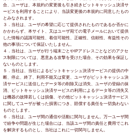
合、ユーザは、本規約の変更後も引き続きビットキャッシュ決済サ
ービスを利用することにより、当該変更後の本規約に同意したもの
とみなされます。
３．当社は、ユーザの希望に応じて提供されたものであるか否かに
かかわらず、本サイト、又はユーザ宛ての電子メールにおいて提供
した情報の認識可能性、着信可能性、正確性、信頼性、有益性その
他の事項について保証いたしません。
４．当社は、ユーザが行う端末ごとやIPアドレスごとなどのアクセ
ス制限については、悪意ある攻撃を受けた場合、その効果を保証し
ないものとします。
５．当社は、当社によるビットキャッシュ決済サービスの提供の中
断、停止、終了、利用不能又は変更、ユーザがビットキャッシュ決
済サービスに送信したデータ等の削除又は消失、ユーザの登録の抹
消、ビットキャッシュ決済サービスの利用によるデータ等の消失又
は機器の故障若しくは損傷、その他ビットキャッシュ決済サービス
に関してユーザが被った損害につき、賠償する責任を一切負わない
ものとします。
６．当社は、ユーザ間の通信や活動に関与しません。万一ユーザ間
で紛争や問題が生じた場合には、当該ユーザ間の責任と費用でこれ
を解決するものとし、当社はこれに一切関与しません。