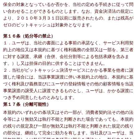
保全の対象となっているか否かを、当社の定める手続きに従って問
い合わせることができるものとします。なお、資金決済法の規定に
より、２０１０年３月３１日以前に販売されたもの、または残高が
ゼロのビットキャッシュは対象外となります。
第１６条（処分等の禁止）
１．ユーザは、当社の書面による事前の承諾なく、サービス利用契
約上の地位又は本規約に基づく権利義務の全部又は一部を、第三者
に対する譲渡、承継（合併、会社分割等による包括承継を含みま
す。）し又は担保の目的に供することはできません。
２．当社がビットキャッシュ決済サービスにかかる事業を他者に譲
渡した場合には、当該事業譲渡に伴い本規約上の地位、本規約に基
づく権利及び義務並びにユーザの登録情報その他の顧客情報を当該
事業譲渡の譲受人に譲渡できるものとし、ユーザは、かかる譲渡に
つき予め同意したものとみなします。
第１７条（分離可能性）
本規約のいずれかの条項又はその一部が、消費者契約法その他の法
令等により無効又は執行不能と判断された場合であっても、本規約
の残りの規定及び一部が無効又は執行不能と判断された規定の残り
の部分は、継続して完全に効力を有します。当社及びユーザは、当