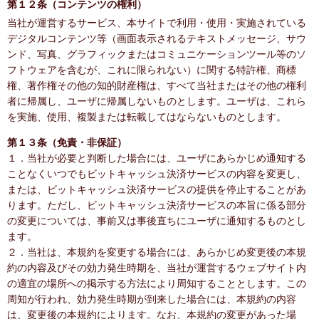
第１２条（コンテンツの権利）
当社が運営するサービス、本サイトで利用・使用・実施されている
デジタルコンテンツ等（画面表示されるテキストメッセージ、サウ
ンド、写真、グラフィックまたはコミュニケーションツール等のソ
フトウェアを含むが、これに限られない）に関する特許権、商標
権、著作権その他の知的財産権は、すべて当社またはその他の権利
者に帰属し、ユーザに帰属しないものとします。ユーザは、これら
を実施、使用、複製または転載してはならないものとします。
第１３条（免責・非保証）
１．当社が必要と判断した場合には、ユーザにあらかじめ通知する
ことなくいつでもビットキャッシュ決済サービスの内容を変更し、
または、ビットキャッシュ決済サービスの提供を停止することがあ
ります。ただし、ビットキャッシュ決済サービスの本旨に係る部分
の変更については、事前又は事後直ちにユーザに通知するものとし
ます。
２．当社は、本規約を変更する場合には、あらかじめ変更後の本規
約の内容及びその効力発生時期を、当社が運営するウェブサイト内
の適宜の場所への掲示する方法により周知することとします。この
周知が行われ、効力発生時期が到来した場合には、本規約の内容
は、変更後の本規約によります。なお、本規約の変更があった場