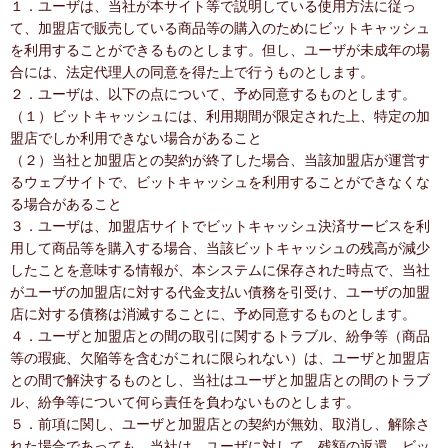
１．ユーザは、当社が本サイト等で説明している使用方法に従っ
て、加盟店で販売している商品等の購入のためにビットキャッシュ
を利用することができるものとします。但し、ユーザが未成年の場
合には、法定代理人の同意を得た上で行うものとします。
２．ユーザは、以下の点について、予め同意するものとします。
（１）ビットキャッシュには、利用期間が限定された上、特定の加
盟店でしか利用できない場合があること
（２）当社と加盟店との契約が終了した場合、当該加盟店が運営す
るウェブサイトで、ビットキャッシュを利用することができなくな
る場合があること
３．ユーザは、加盟店サイトでビットキャッシュ決済サービスを利
用して商品等を購入する場合、当該ビットキャッシュの残高が減少
したことを意味する情報が、本システムに保存された時点で、当社
がユーザの加盟店に対する代金支払い債務を引受け、ユーザの加盟
店に対する債務は消滅することに、予め同意するものとします。
４．ユーザと加盟店との間の取引に関するトラブル、紛争等（商品
等の瑕疵、欠陥等を含むがこれに限られない）は、ユーザと加盟店
との間で解決するものとし、当社はユーザと加盟店との間のトラブ
ル、紛争等について何ら責任を負わないものとします。
５．前項に関し、ユーザと加盟店との契約が無効、取消し、解除さ
れた場合であっても、当社は、ユーザに対して、残額の返還、ビッ