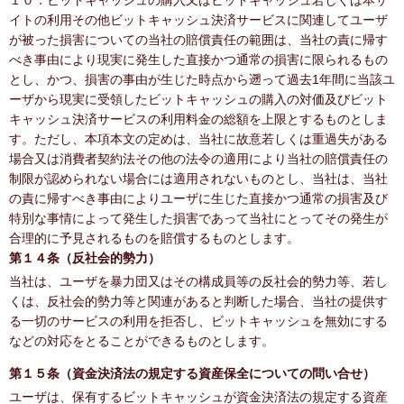
１０．ビットキャッシュの購入又はビットキャッシュ若しくは本サ
イトの利用その他ビットキャッシュ決済サービスに関連してユーザ
が被った損害についての当社の賠償責任の範囲は、当社の責に帰す
べき事由により現実に発生した直接かつ通常の損害に限られるもの
とし、かつ、損害の事由が生じた時点から遡って過去1年間に当該ユ
ーザから現実に受領したビットキャッシュの購入の対価及びビット
キャッシュ決済サービスの利用料金の総額を上限とするものとしま
す。ただし、本項本文の定めは、当社に故意若しくは重過失がある
場合又は消費者契約法その他の法令の適用により当社の賠償責任の
制限が認められない場合には適用されないものとし、当社は、当社
の責に帰すべき事由によりユーザに生じた直接かつ通常の損害及び
特別な事情によって発生した損害であって当社にとってその発生が
合理的に予見されるものを賠償するものとします。
第１４条（反社会的勢力）
当社は、ユーザを暴力団又はその構成員等の反社会的勢力等、若し
くは、反社会的勢力等と関連があると判断した場合、当社の提供す
る一切のサービスの利用を拒否し、ビットキャッシュを無効にする
などの対応をとることができるものとします。
第１５条（資金決済法の規定する資産保全についての問い合せ）
ユーザは、保有するビットキャッシュが資金決済法の規定する資産