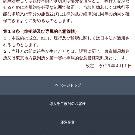
該無効若しくは執行不能の条項又は部分を適法とし、執行力を持た
せるために本規約を必要な範囲で修正し、当該無効若しくは執行不
能な条項又は部分の趣旨並びに法律的及び経済的に同等の効果を確
保できるように努めるものとします。
第１８条（準拠法及び専属的合意管轄）
１．本規約の成立、効力、履行及び解釈に関しては日本法が適用さ
れるものとします。
２．当社との間に紛争が生じたときは、訴額に応じ、東京簡易裁判
所又は東京地方裁判所を第一審の専属的合意管轄裁判所とします。
改定 令和３年４月１日
ページトップ
導入をご検討のお客様
運営企業