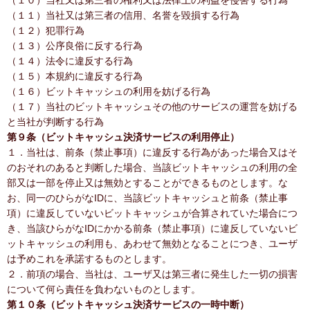
（１０）当社又は第三者の権利又は法律上の利益を侵害する行為
（１１）当社又は第三者の信用、名誉を毀損する行為
（１２）犯罪行為
（１３）公序良俗に反する行為
（１４）法令に違反する行為
（１５）本規約に違反する行為
（１６）ビットキャッシュの利用を妨げる行為
（１７）当社のビットキャッシュその他のサービスの運営を妨げる
と当社が判断する行為
第９条（ビットキャッシュ決済サービスの利用停止）
１．当社は、前条（禁止事項）に違反する行為があった場合又はそ
のおそれのあると判断した場合、当該ビットキャッシュの利用の全
部又は一部を停止又は無効とすることができるものとします。な
お、同一のひらがなIDに、当該ビットキャッシュと前条（禁止事
項）に違反していないビットキャッシュが合算されていた場合につ
き、当該ひらがなIDにかかる前条（禁止事項）に違反していないビ
ットキャッシュの利用も、あわせて無効となることにつき、ユーザ
は予めこれを承諾するものとします。
２．前項の場合、当社は、ユーザ又は第三者に発生した一切の損害
について何ら責任を負わないものとします。
第１０条（ビットキャッシュ決済サービスの一時中断）