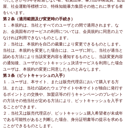
ったときから5年を経過しない者、右翼団体、暴力団準構成員、総会
屋、社会運動等標榜ゴロ、特殊知能暴力集団その他これに準ずる者
をいいます。
第２条（適用範囲及び変更時の手続き）
１．本規約は、当社とすべてのユーザとの間で適用されます。な
お、会員固有のサービスの利用については、会員規約に同意の上で
なければ利用できないものとします。
２．当社は、本規約を自己の裁量により変更できるものとします。
当社は、本規約を変更した場合には、ユーザに対し、当社が適当と
認める方法により当該変更内容を通知するものとし、当該変更内容
の通知後、ユーザがビットキャッシュ決済サービスを利用した場合
ユーザは、本規約の変更に同意したものとみなします。
第３条（ビットキャッシュの入手）
１．ユーザは、本サイト、または販売代理店において購入する方
法、または、当社の認めたウェブサイトや本サイトが独自に発行す
るポイントとの交換や、加盟店等の行うキャンペーンのプレゼント
の方法その他当社が定める方法により、ビットキャッシュを入手す
ることができます。
２．当社又は販売代理店が、ビットキャッシュ購入希望者が未成年
である可能性があると判断した場合、身分証明書等の提示を求める
ことができるものとします。