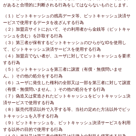
があると合理的に判断される行為をしてはならないものとします。
（１）ビットキャッシュの残高データ等、ビットキャッシュ決済サ
ービスで使用するデータを改ざんする行為
（２）加盟店サイトにおいて、その利用者から金銭等（ビットキャ
ッシュを含む）を詐取する行為
（３）第三者が保有するビットキャッシュのひらがなIDを使用し
て、ビットキャッシュ決済サービスを使用する行為
（４）加盟店でない者が、ユーザに対してビットキャッシュを要求
する行為
（５）ビットキャッシュを第三者に譲渡（有償・無償問いませ
ん。）その他の処分をする行為
（６）ユーザに発生した権利の全部又は一部を第三者に対して譲渡
（有償・無償問いません、）その他の処分をする行為
（７）偽造又は変造されたビットキャッシュをビットキャッシュ決
済サービスで使用する行為
（８）販売代理店以外で入手する等、当社の定めた方法以外でビッ
トキャッシュを入手する行為
（９）ビットキャッシュを、ビットキャッシュ決済サービスを利用
する以外の目的で使用する行為