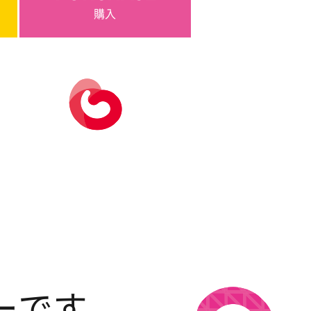
購入
ーです