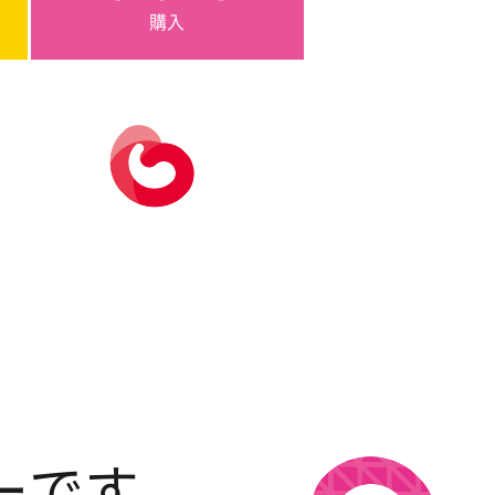
購入
ーです