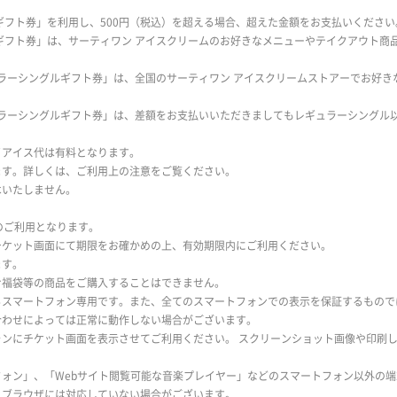
円ギフト券」を利用し、500円（税込）を超える場合、超えた金額をお支払いください
円ギフト券」は、サーティワン アイスクリームのお好きなメニューやテイクアウト商
ュラーシングルギフト券」は、全国のサーティワン アイスクリームストアーでお好
ュラーシングルギフト券」は、差額をお支払いいただきましてもレギュラーシングル
イアイス代は有料となります。
ます。詳しくは、ご利用上の注意をご覧ください。
はいたしません。
のご利用となります。
チケット画面にて期限をお確かめの上、有効期限内にご利用ください。
ます。
む福袋等の商品をご購入することはできません。
スマートフォン専用です。また、全てのスマートフォンでの表示を保証するもので
合わせによっては正常に動作しない場合がございます。
ンにチケット画面を表示させてご利用ください。 スクリーンショット画像や印刷
ォン」、「Webサイト閲覧可能な音楽プレイヤー」などのスマートフォン以外の
、ブラウザには対応していない場合がございます。