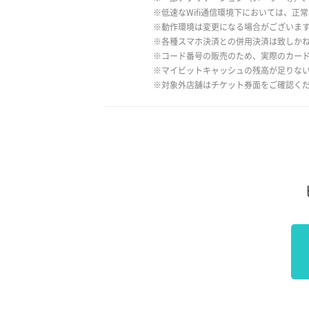
※低速なWifi通信環境下においては、正
※動作環境は変更になる場合がございま
※各種スマホ決済との併用決済は致しか
※コード番号の販売のため、実際のカー
※マイビットキャッシュの残高が足りな
※対象外店舗はチケット券面をご確認く