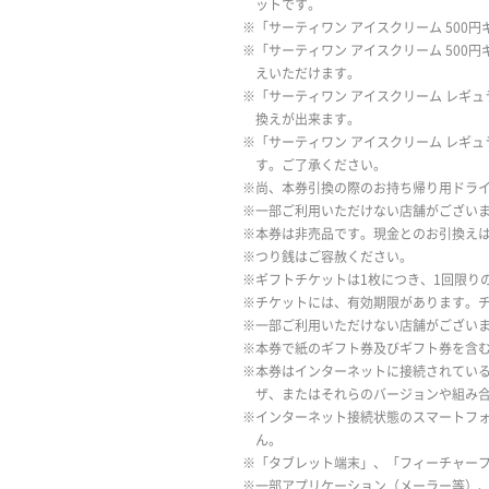
ットです。
※「サーティワン アイスクリーム 500
※「サーティワン アイスクリーム 500
えいただけます。
※「サーティワン アイスクリーム レギ
換えが出来ます。
※「サーティワン アイスクリーム レギ
す。ご了承ください。
※尚、本券引換の際のお持ち帰り用ドラ
※一部ご利用いただけない店舗がござい
※本券は非売品です。現金とのお引換え
※つり銭はご容赦ください。
※ギフトチケットは1枚につき、1回限り
※チケットには、有効期限があります。
※一部ご利用いただけない店舗がござい
※本券で紙のギフト券及びギフト券を含
※本券はインターネットに接続されている
ザ、またはそれらのバージョンや組み
※インターネット接続状態のスマートフォ
ん。
※「タブレット端末」、「フィーチャーフ
※一部アプリケーション（メーラー等）